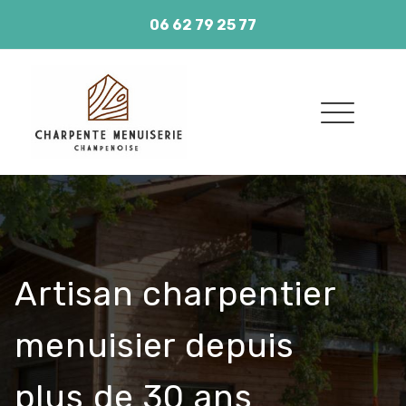
Skip
06 62 79 25 77
to
content
- 1 bis rue Guillaumet, 51400 LIVRY LOUVERCY
Artisan charpentier
menuisier depuis
plus de 30 ans