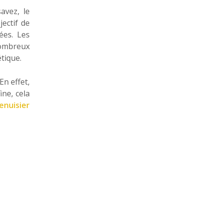
avez, le
ectif de
ées. Les
 nombreux
tique.
n effet,
ine, cela
enuisier