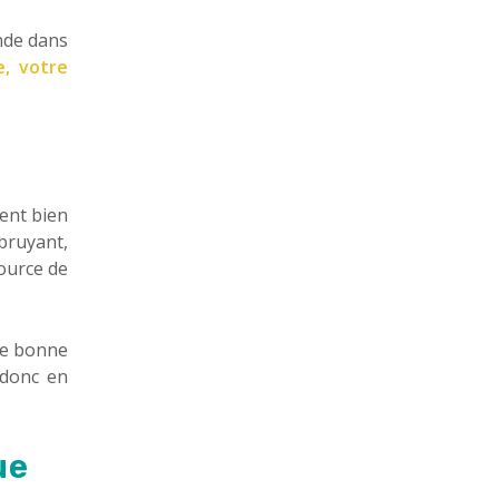
nde dans
, votre
ent bien
bruyant,
ource de
Une bonne
 donc en
ue