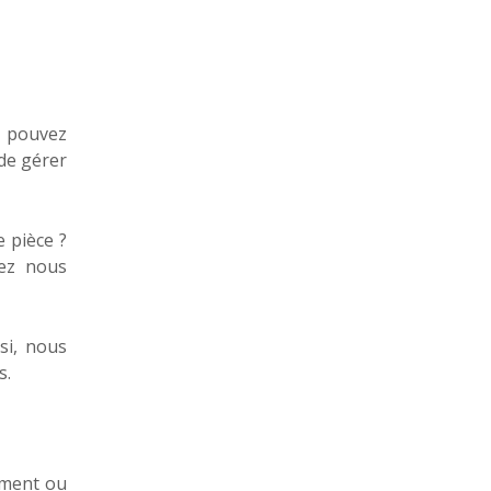
s pouvez
de gérer
 pièce ?
vez nous
si, nous
s.
ement ou