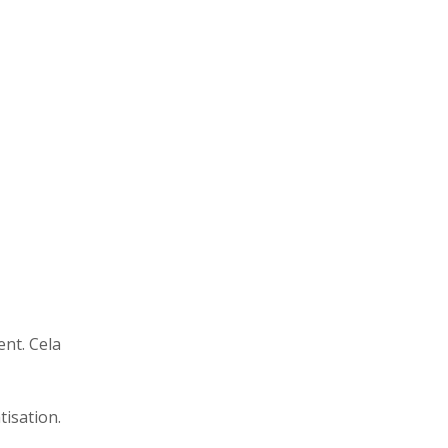
nt. Cela
isation.