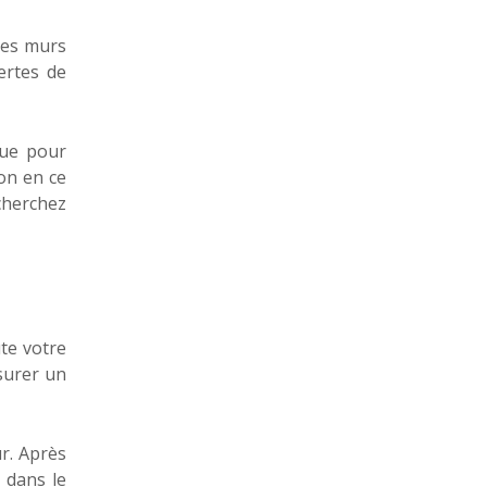
des murs
ertes de
que pour
on en ce
cherchez
te votre
surer un
ur. Après
 dans le