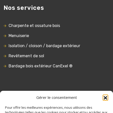
Nos services
Charpente et ossature bois
Menuiserie
Isolation / cloison / bardage extérieur
Revêtement de sol
Bardage bois extérieur CanExel ®
Liens utiles
Gérer le consentement
Pour offrir les meilleures expériences, nous utilisons des
Contact
technologies telles que les cookies pour stocker et/ou accéder aux